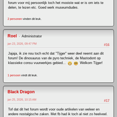
forum voor mij persoonlijk toch het mooiste wat er is om iets te
delen, te lezen etc. Goed werk museumdudes.
2 personen
vinden dit leuk.
Roel
Administrator
jan 23, 2026, 09:47 PM
#16
Jajaja, ik zie nou toch echt dat "Tijger" weer deel neemt aan dit
forum! De dinosaurus van de pyro techniek, de Mastodont op
klassieke consu vuurwerkjes gebied...
Welkom Tijger!
1 persoon
vindt dit leuk.
Black Dragon
jan 25, 2026, 10:15 AM
#17
Tof dat dit het forum wordt voor oude artikelen van weleer en
andere nostalgische zaken. Met fb had ik toch al niet zo heelveel.