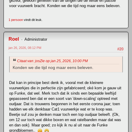
gezeur, gewoon genieten van de dingen die de liefde en passie
voor vuurwerk bracht. Konden we die tijd nog maar eens beleven.
1 persoon
vindt dit leuk.
Roel
Administrator
jan 26, 2026, 08:12 PM
#20
Citaat van: josZie op jan 25, 2026, 10:00 PM
Konden we die tijd nog maar eens beleven.
Dat kan in principe best denk ik, vooral met de kleinere
vuurwerkjes die in perfectie zijn gefabriceerd; oké kom je gauw uit
op Funke, dat wel. Merk toch dat ik sinds een bepaalde leeftijd
gepasseerd ben dat er een soort van 'down-scaling' optreed met
oudjaar. Dat is trouwens begonnen in het eerste corona jaar; toen
hadden we elk denkbaar Cat1 vuurwerkje wat er te koop was.
Beetje suf zou je denken maar toch een top oudjaar beleeft. (Ok,
om 12 uur toch wat dikke boxen en wat ratelbanden maar dat was
en dan ook). Maar goed; zo kijk ik nu al uit naar de Funke
grondbloemen..