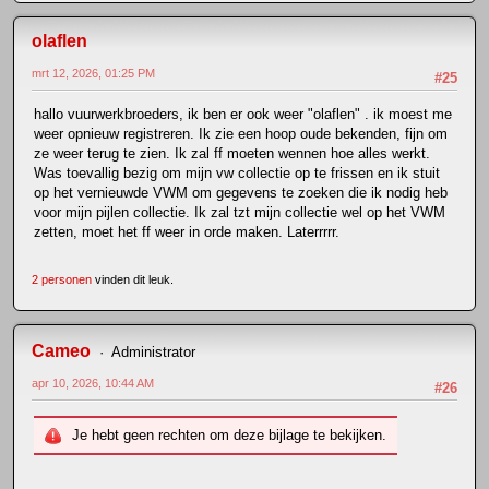
olaflen
mrt 12, 2026, 01:25 PM
#25
hallo vuurwerkbroeders, ik ben er ook weer "olaflen" . ik moest me
weer opnieuw registreren. Ik zie een hoop oude bekenden, fijn om
ze weer terug te zien. Ik zal ff moeten wennen hoe alles werkt.
Was toevallig bezig om mijn vw collectie op te frissen en ik stuit
op het vernieuwde VWM om gegevens te zoeken die ik nodig heb
voor mijn pijlen collectie. Ik zal tzt mijn collectie wel op het VWM
zetten, moet het ff weer in orde maken. Laterrrrr.
2 personen
vinden dit leuk.
Cameo
Administrator
apr 10, 2026, 10:44 AM
#26
Je hebt geen rechten om deze bijlage te bekijken.