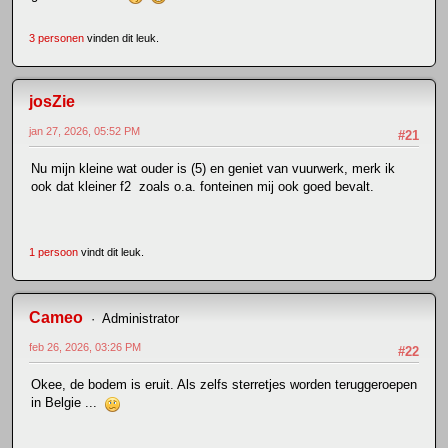
3 personen
vinden dit leuk.
josZie
jan 27, 2026, 05:52 PM
#21
Nu mijn kleine wat ouder is (5) en geniet van vuurwerk, merk ik
ook dat kleiner f2 zoals o.a. fonteinen mij ook goed bevalt.
1 persoon
vindt dit leuk.
Cameo
Administrator
feb 26, 2026, 03:26 PM
#22
Okee, de bodem is eruit. Als zelfs sterretjes worden teruggeroepen
in Belgie ...