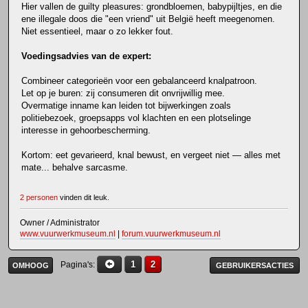
Hier vallen de guilty pleasures: grondbloemen, babypijltjes, en die
ene illegale doos die "een vriend" uit België heeft meegenomen.
Niet essentieel, maar o zo lekker fout.
Voedingsadvies van de expert:
Combineer categorieën voor een gebalanceerd knalpatroon.
Let op je buren: zij consumeren dit onvrijwillig mee.
Overmatige inname kan leiden tot bijwerkingen zoals
politiebezoek, groepsapps vol klachten en een plotselinge
interesse in gehoorbescherming.
Kortom: eet gevarieerd, knal bewust, en vergeet niet — alles met
mate... behalve sarcasme.
2 personen
vinden dit leuk.
Owner / Administrator
www.vuurwerkmuseum.nl
|
forum.vuurwerkmuseum.nl
1
2
Pagina's
OMHOOG
GEBRUIKERSACTIES