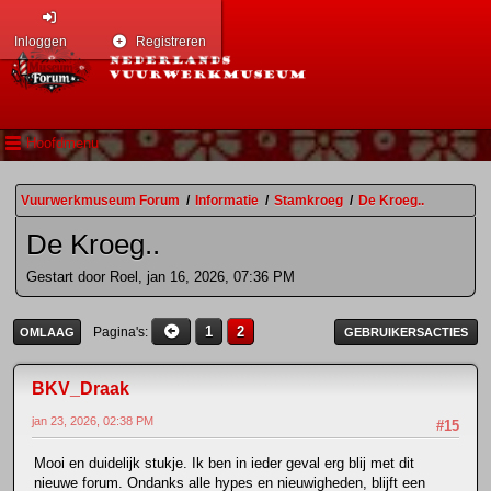
Inloggen
Registreren
Hoofdmenu
Vuurwerkmuseum Forum
/
Informatie
/
Stamkroeg
/
De Kroeg..
De Kroeg..
Gestart door Roel, jan 16, 2026, 07:36 PM
1
2
Pagina's
OMLAAG
GEBRUIKERSACTIES
BKV_Draak
jan 23, 2026, 02:38 PM
#15
Mooi en duidelijk stukje. Ik ben in ieder geval erg blij met dit
nieuwe forum. Ondanks alle hypes en nieuwigheden, blijft een