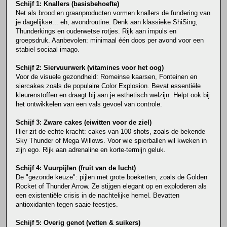
Schijf 1: Knallers (basisbehoefte)
Net als brood en graanproducten vormen knallers de fundering van
je dagelijkse... eh, avondroutine. Denk aan klassieke ShiSing,
Thunderkings en ouderwetse rotjes. Rijk aan impuls en
groepsdruk. Aanbevolen: minimaal één doos per avond voor een
stabiel sociaal imago.
Schijf 2: Siervuurwerk (vitamines voor het oog)
Voor de visuele gezondheid: Romeinse kaarsen, Fonteinen en
siercakes zoals de populaire Color Explosion. Bevat essentiële
kleurenstoffen en draagt bij aan je esthetisch welzijn. Helpt ook bij
het ontwikkelen van een vals gevoel van controle.
Schijf 3: Zware cakes (eiwitten voor de ziel)
Hier zit de echte kracht: cakes van 100 shots, zoals de bekende
Sky Thunder of Mega Willows. Voor wie spierballen wil kweken in
zijn ego. Rijk aan adrenaline en korte-termijn geluk.
Schijf 4: Vuurpijlen (fruit van de lucht)
De "gezonde keuze": pijlen met grote boeketten, zoals de Golden
Rocket of Thunder Arrow. Ze stijgen elegant op en exploderen als
een existentiële crisis in de nachtelijke hemel. Bevatten
antioxidanten tegen saaie feestjes.
Schijf 5: Overig genot (vetten & suikers)