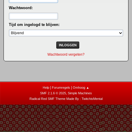
Wachtwoord:
Tijd om ingelogd te blijven:
Wachtwoord vergeten?
|
|
Help
Forumregels
Omhoog ▲
,
SMF 2.1.6 © 2025
Simple Machines
Radical Red SMF Theme Made By : TwitchisMental