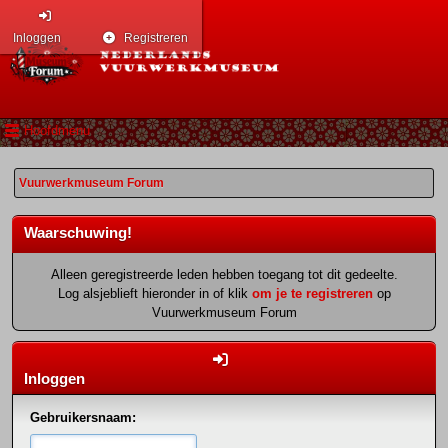
Inloggen
Registreren
Hoofdmenu
Vuurwerkmuseum Forum
Waarschuwing!
Alleen geregistreerde leden hebben toegang tot dit gedeelte.
Log alsjeblieft hieronder in of klik
om je te registreren
op
Vuurwerkmuseum Forum
Inloggen
Gebruikersnaam: