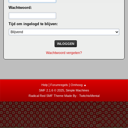
Wachtwoord:
Tijd om ingelogd te blijven:
Wachtwoord vergeten?
|
|
Help
Forumregels
Omhoog ▲
,
SMF 2.1.6 © 2025
Simple Machines
Radical Red SMF Theme Made By : TwitchisMental