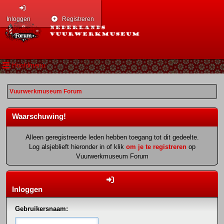
Inloggen
Registreren
Hoofdmenu
Vuurwerkmuseum Forum
Waarschuwing!
Alleen geregistreerde leden hebben toegang tot dit gedeelte.
Log alsjeblieft hieronder in of klik
om je te registreren
op
Vuurwerkmuseum Forum
Inloggen
Gebruikersnaam: