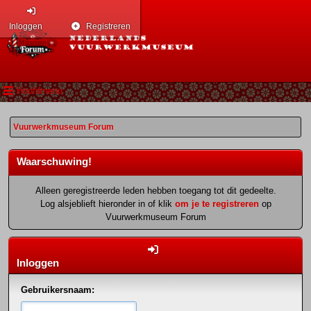
Inloggen
Registreren
Hoofdmenu
Vuurwerkmuseum Forum
Waarschuwing!
Alleen geregistreerde leden hebben toegang tot dit gedeelte.
Log alsjeblieft hieronder in of klik
om je te registreren
op
Vuurwerkmuseum Forum
Inloggen
Gebruikersnaam: