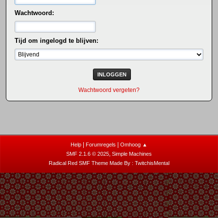
Wachtwoord:
Tijd om ingelogd te blijven:
Wachtwoord vergeten?
|
|
Help
Forumregels
Omhoog ▲
,
SMF 2.1.6 © 2025
Simple Machines
Radical Red SMF Theme Made By : TwitchisMental