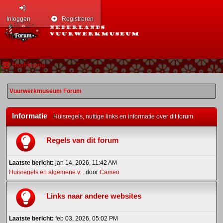
Inloggen
Registreren
Hoofdmenu
Vuurwerkmuseum Forum
Informatie
Huisregels, nuttige links en informatie over dit forum
Regels van dit forum
Laatste bericht:
jan 14, 2026, 11:42 AM
Huisregels en algemene v...
door
Cameo
Links naar andere websites
Laatste bericht:
feb 03, 2026, 05:02 PM