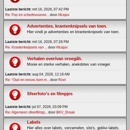
Laatste bericht:
mrt 16, 2026, 07:42 PM
Re: Fop en schertsvuurwe...
door
Afcajax
Advertenties, krantenknipsels van toen.
Hier vindt je advertenties en ktrantenknipsels van toen.
Laatste bericht:
mrt 16, 2026, 07:28 PM
Re: Krantenknipsels van ...
door
Afcajax
Verhalen over/van vroegâh.
Mooie en sterke verhalen, anekdotes van vroeger.
Laatste bericht:
aug 04, 2026, 12:16 AM
Re: “Oud en nieuw, kom m...
door
Roel
Sfeerfoto's en filmpjes
Laatste bericht:
jul 07, 2026, 03:09 PM
Re: Algemeen sfeerfilmpj...
door
BKV_Draak
Labels
Hier alles over labels, verzamelen, site's, gekke labels,